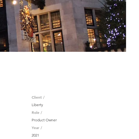
Client /
Liberty
Role /
Product Owner
Year /
2021